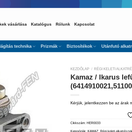
kek vásárlása
Katalógus
Rólunk
Kapcsolat
lágítás technika
Prizmák
Biztosítékok
Utánfutó alkat
KEZDŐLAP
/
RÉGI KELETI ALKATR
Kamaz / Ikarus lef
Kedvencekhez
(6414910021,51100
Kérjük, jelentkezzen be az árak
Cikkszám:
HER0033
Kategóriák:
KAMAZ
,
Régi keleti alkatrésze