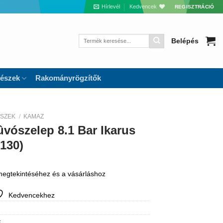
Hírlevél
Kedvencek
REGISZTRÁCIÓ
Keresés
Belépés
a
következőre:
részek
Rakományrögzítők
ÉSZEK
/
KAMAZ
ûvószelep 8.1 Bar Ikarus
130)
 megtekintéséhez és a vásárláshoz
Kedvencekhez
k