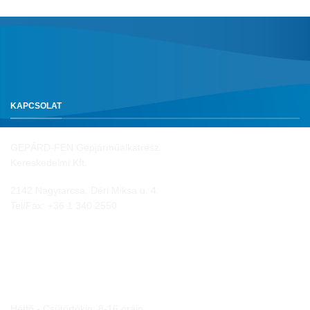
KAPCSOLAT
GEPÁRD-FEN Gépjárműalkatrész
Kereskedelmi Kft.
2142 Nagytarcsa, Déri Miksa u. 4.
Tel/Fax:
+36 1 340 2550
NYITVA TARTÁS
Hétfő - Csütörtökig: 8-16 óráig