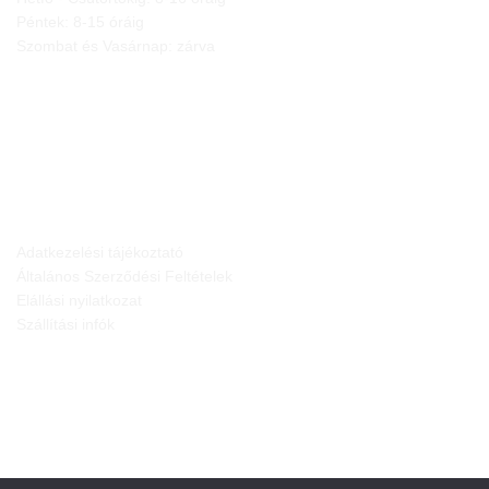
Péntek: 8-15 óráig
Szombat és Vasárnap: zárva
JOGI NYILATKOZATOK
Adatkezelési tájékoztató
Általános Szerződési Feltételek
Elállási nyilatkozat
Szállítási infók