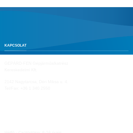
KAPCSOLAT
GEPÁRD-FEN Gépjárműalkatrész
Kereskedelmi Kft.
2142 Nagytarcsa, Déri Miksa u. 4.
Tel/Fax:
+36 1 340 2550
NYITVA TARTÁS
Hétfő - Csütörtökig: 8-16 óráig