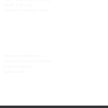
Péntek: 8-15 óráig
Szombat és Vasárnap: zárva
JOGI NYILATKOZATOK
Adatkezelési tájékoztató
Általános Szerződési Feltételek
Elállási nyilatkozat
Szállítási infók