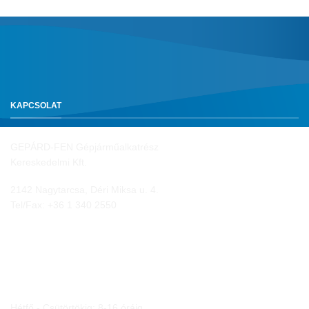
KAPCSOLAT
GEPÁRD-FEN Gépjárműalkatrész
Kereskedelmi Kft.
2142 Nagytarcsa, Déri Miksa u. 4.
Tel/Fax:
+36 1 340 2550
NYITVA TARTÁS
Hétfő - Csütörtökig: 8-16 óráig