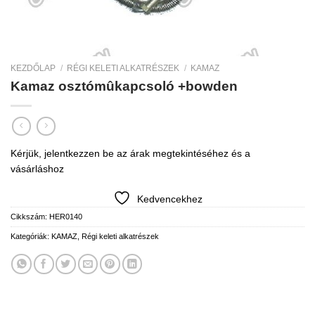
KEZDŐLAP
/
RÉGI KELETI ALKATRÉSZEK
/
KAMAZ
Kamaz osztómûkapcsoló +bowden
Kérjük, jelentkezzen be az árak megtekintéséhez és a
vásárláshoz
Kedvencekhez
Cikkszám:
HER0140
Kategóriák:
KAMAZ
,
Régi keleti alkatrészek