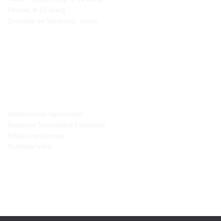
Péntek: 8-15 óráig
Szombat és Vasárnap: zárva
JOGI NYILATKOZATOK
Adatkezelési tájékoztató
Általános Szerződési Feltételek
Elállási nyilatkozat
Szállítási infók