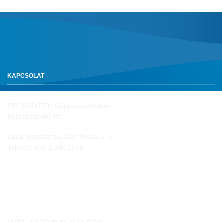
KAPCSOLAT
GEPÁRD-FEN Gépjárműalkatrész
Kereskedelmi Kft.
2142 Nagytarcsa, Déri Miksa u. 4.
Tel/Fax:
+36 1 340 2550
NYITVA TARTÁS
Hétfő - Csütörtökig: 8-16 óráig