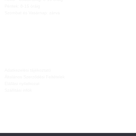
Péntek: 8-15 óráig
Szombat és Vasárnap: zárva
JOGI NYILATKOZATOK
Adatkezelési tájékoztató
Általános Szerződési Feltételek
Elállási nyilatkozat
Szállítási infók