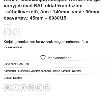
irányjelzõvel BAL oldal +rendszám
+kábelkivezetõ, átm.: 140mm, vast.: 90mm,
csavartáv.: 45mm – 8080/15
Kérjük, jelentkezzen be az árak megtekintéséhez és a
vásárláshoz
Kedvencekhez
Cikkszám:
DAS0148
Kategóriák:
Gépjármű világítás technika
,
Hátsó Lámpák
,
Normál
Címke:
Dasteri