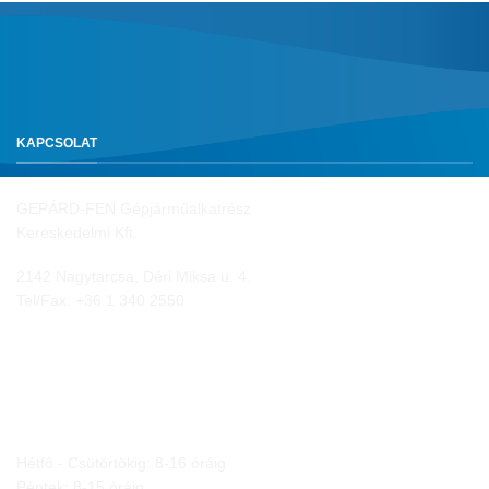
KAPCSOLAT
GEPÁRD-FEN Gépjárműalkatrész
Kereskedelmi Kft.
2142 Nagytarcsa, Déri Miksa u. 4.
Tel/Fax:
+36 1 340 2550
NYITVA TARTÁS
Hétfő - Csütörtökig: 8-16 óráig
Péntek: 8-15 óráig