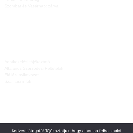
Szombat és Vasárnap: zárva
JOGI NYILATKOZATOK
Adatkezelési tájékoztató
Általános Szerződési Feltételek
Elállási nyilatkozat
Szállítási infók
Kedves Látogató! Tájékoztatjuk, hogy a honlap felhasználói