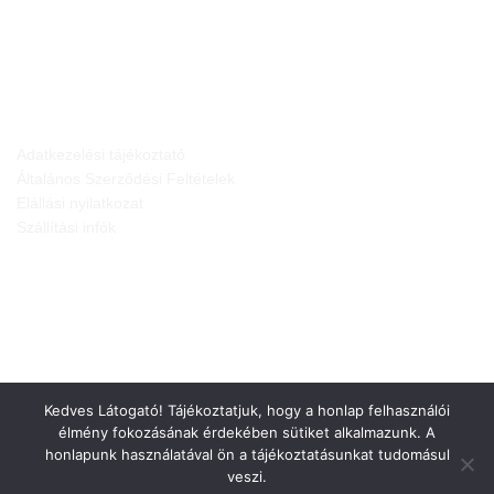
JOGI NYILATKOZATOK
Adatkezelési tájékoztató
Általános Szerződési Feltételek
Elállási nyilatkozat
Szállítási infók
Kedves Látogató! Tájékoztatjuk, hogy a honlap felhasználói
élmény fokozásának érdekében sütiket alkalmazunk. A
honlapunk használatával ön a tájékoztatásunkat tudomásul
veszi.
Weboldalt készítette: