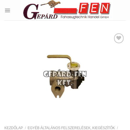
Skip
to
content
Kedvencekhez
KEZDŐLAP
/
EGYÉB ÁLTALÁNOS FELSZERELÉSEK, KIEGÉSZÍTŐK
/