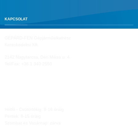
KAPCSOLAT
GEPÁRD-FEN Gépjárműalkatrész
Kereskedelmi Kft.
2142 Nagytarcsa, Déri Miksa u. 4.
Tel/Fax:
+36 1 340 2550
NYITVA TARTÁS
Hétfő - Csütörtökig: 8-16 óráig
Péntek: 8-15 óráig
Szombat és Vasárnap: zárva