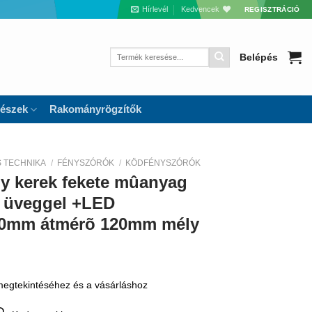
Hírlevél
Kedvencek
REGISZTRÁCIÓ
Keresés
Belépés
a
következőre:
részek
Rakományrögzítők
S TECHNIKA
/
FÉNYSZÓRÓK
/
KÖDFÉNYSZÓRÓK
y kerek fekete mûanyag
k üveggel +LED
220mm átmérõ 120mm mély
 megtekintéséhez és a vásárláshoz