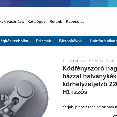
kek vásárlása
Katalógus
Rólunk
Kapcsolat
lágítás technika
Prizmák
Biztosítékok
Utánfutó alkat
KEZDŐLAP
/
GÉPJÁRMŰ VILÁGÍTÁ
Ködfényszóró nag
Kedvencekhez
házzal halványké
körhelyzetjelzõ 
H1 izzós
Kérjük, jelentkezzen be az árak