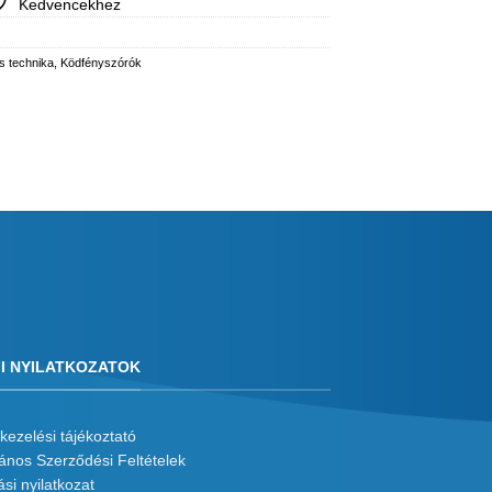
Kedvencekhez
s technika
,
Ködfényszórók
I NYILATKOZATOK
kezelési tájékoztató
lános Szerződési Feltételek
ási nyilatkozat