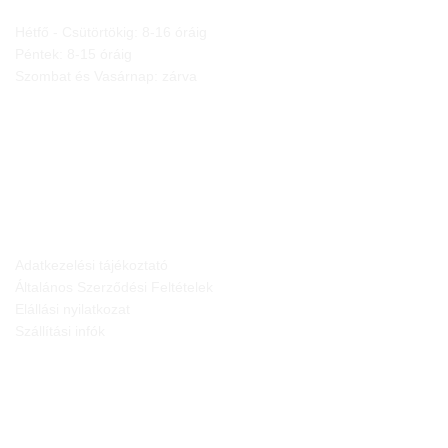
Hétfő - Csütörtökig: 8-16 óráig
Péntek: 8-15 óráig
Szombat és Vasárnap: zárva
JOGI NYILATKOZATOK
Adatkezelési tájékoztató
Általános Szerződési Feltételek
Elállási nyilatkozat
Szállítási infók