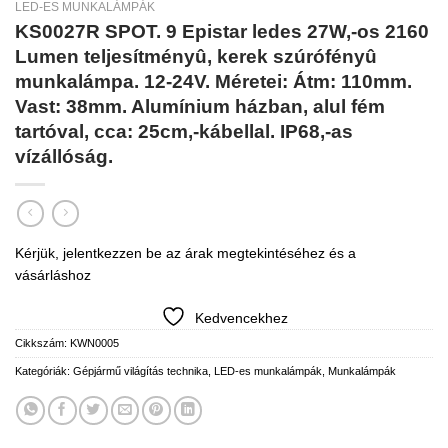
LED-ES MUNKALÁMPÁK
KS0027R SPOT. 9 Epistar ledes 27W,-os 2160
Lumen teljesítményû, kerek szúrófényû
munkalámpa. 12-24V. Méretei: Átm: 110mm.
Vast: 38mm. Alumínium házban, alul fém
tartóval, cca: 25cm,-kábellal. IP68,-as
vízállóság.
Kérjük, jelentkezzen be az árak megtekintéséhez és a
vásárláshoz
Kedvencekhez
Cikkszám:
KWN0005
Kategóriák:
Gépjármű világítás technika
,
LED-es munkalámpák
,
Munkalámpák