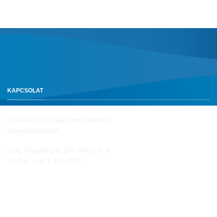
KAPCSOLAT
GEPÁRD-FEN Gépjárműalkatrész
Kereskedelmi Kft.
2142 Nagytarcsa, Déri Miksa u. 4.
Tel/Fax:
+36 1 340 2550
NYITVA TARTÁS