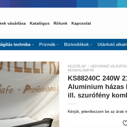
kek vásárlása
Katalógus
Rólunk
Kapcsolat
lágítás technika
Prizmák
Biztosítékok
Utánfutó alkat
KEZDŐLAP
/
GÉPJÁRMŰ VILÁGÍTÁ
MUNKALÁMPÁK
KS88240C 240W 2
Kedvencekhez
Aluminium házas I
ill. szurófény ko
Kérjük, jelentkezzen be az árak