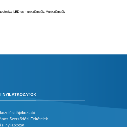
 technika
,
LED-es munkalámpák
,
Munkalámpák
I NYILATKOZATOK
kezelési tájékoztató
lános Szerződési Feltételek
ási nyilatkozat