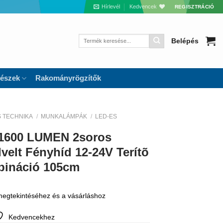
Hírlevél
Kedvencek
REGISZTRÁCIÓ
Keresés
Belépés
a
következőre:
részek
Rakományrögzítők
S TECHNIKA
/
MUNKALÁMPÁK
/
LED-ES
1600 LUMEN 2soros
velt Fényhíd 12-24V Terítõ
mbináció 105cm
 megtekintéséhez és a vásárláshoz
Kedvencekhez