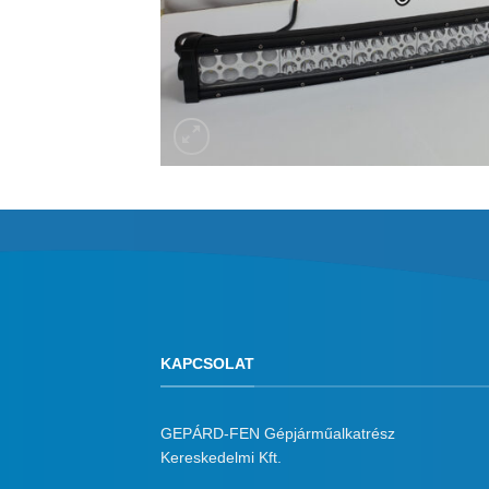
KAPCSOLAT
GEPÁRD-FEN Gépjárműalkatrész
Kereskedelmi Kft.