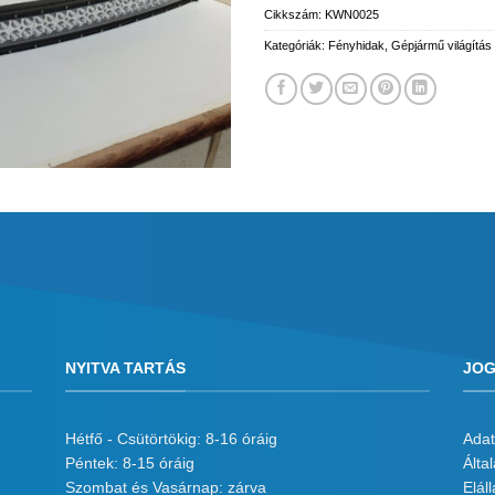
Cikkszám:
KWN0025
Kategóriák:
Fényhidak
,
Gépjármű világítás
NYITVA TARTÁS
JOG
Hétfő - Csütörtökig: 8-16 óráig
Adat
Péntek: 8-15 óráig
Álta
Szombat és Vasárnap: zárva
Eláll