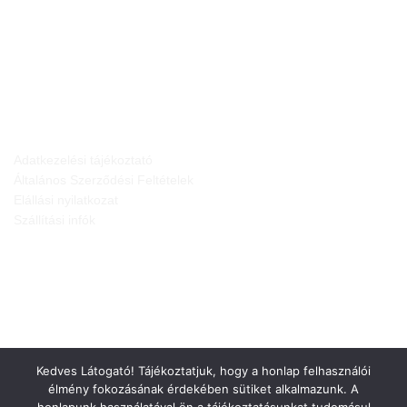
JOGI NYILATKOZATOK
Adatkezelési tájékoztató
Általános Szerződési Feltételek
Elállási nyilatkozat
Szállítási infók
Kedves Látogató! Tájékoztatjuk, hogy a honlap felhasználói
élmény fokozásának érdekében sütiket alkalmazunk. A
honlapunk használatával ön a tájékoztatásunkat tudomásul