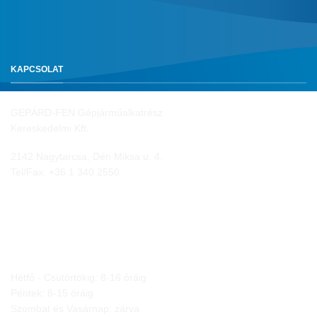
KAPCSOLAT
GEPÁRD-FEN Gépjárműalkatrész
Kereskedelmi Kft.
2142 Nagytarcsa, Déri Miksa u. 4.
Tel/Fax:
+36 1 340 2550
NYITVA TARTÁS
Hétfő - Csütörtökig: 8-16 óráig
Péntek: 8-15 óráig
Szombat és Vasárnap: zárva