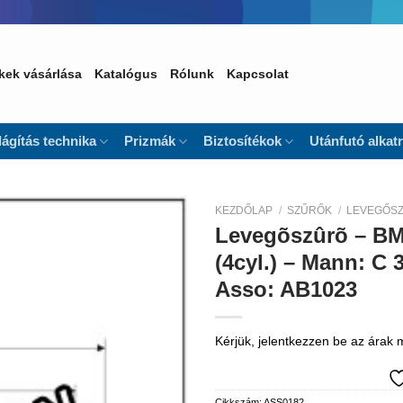
kek vásárlása
Katalógus
Rólunk
Kapcsolat
lágítás technika
Prizmák
Biztosítékok
Utánfutó alkat
KEZDŐLAP
/
SZŰRŐK
/
LEVEGŐS
Levegõszûrõ – BMW
Kedvencekhez
(4cyl.) – Mann: C 
Asso: AB1023
Kérjük, jelentkezzen be az árak
Cikkszám:
ASS0182