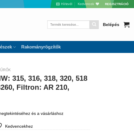
Hírlevél
Kedvencek
REGISZTRÁCIÓ
Keresés
Belépés
a
következőre:
részek
Rakományrögzítők
ZŰRŐK
: 315, 316, 318, 320, 518
3260, Filtron: AR 210,
 megtekintéséhez és a vásárláshoz
Kedvencekhez