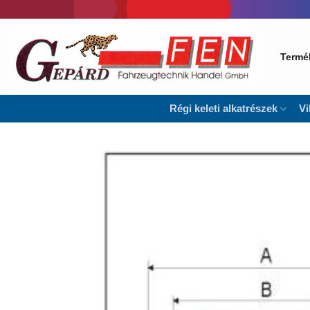
Skip
to
content
Termé
Régi keleti alkatrészek
Vi