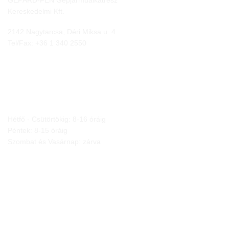
GEPÁRD-FEN Gépjárműalkatrész
Kereskedelmi Kft.
2142 Nagytarcsa, Déri Miksa u. 4.
Tel/Fax:
+36 1 340 2550
NYITVA TARTÁS
Hétfő - Csütörtökig: 8-16 óráig
Péntek: 8-15 óráig
Szombat és Vasárnap: zárva
JOGI NYILATKOZATOK