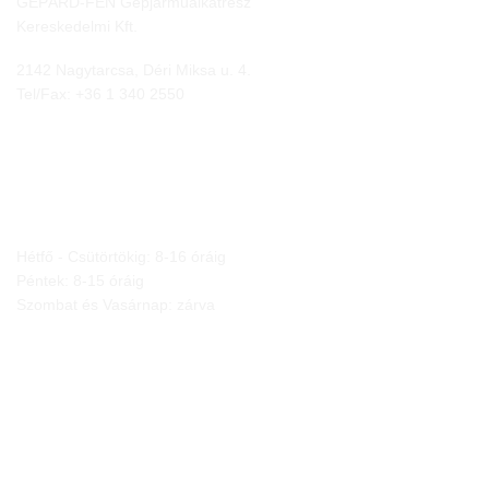
GEPÁRD-FEN Gépjárműalkatrész
Kereskedelmi Kft.
2142 Nagytarcsa, Déri Miksa u. 4.
Tel/Fax:
+36 1 340 2550
NYITVA TARTÁS
Hétfő - Csütörtökig: 8-16 óráig
Péntek: 8-15 óráig
Szombat és Vasárnap: zárva
JOGI NYILATKOZATOK