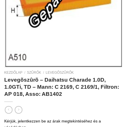
KEZDŐLAP
/
SZŰRŐK
/
LEVEGŐSZŰRŐK
Levegõszûrõ – Daihatsu Charade 1.0D,
1.0GTi, TD – Mann: C 2169, C 2169/1, Filtron:
AP 018, Asso: AB1402
Kérjük, jelentkezzen be az árak megtekintéséhez és a