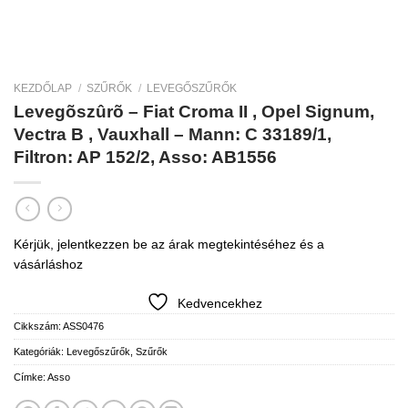
KEZDŐLAP
/
SZŰRŐK
/
LEVEGŐSZŰRŐK
Levegõszûrõ – Fiat Croma II , Opel Signum,
Vectra B , Vauxhall – Mann: C 33189/1,
Filtron: AP 152/2, Asso: AB1556
Kérjük, jelentkezzen be az árak megtekintéséhez és a
vásárláshoz
Kedvencekhez
Cikkszám:
ASS0476
Kategóriák:
Levegőszűrők
,
Szűrők
Címke:
Asso