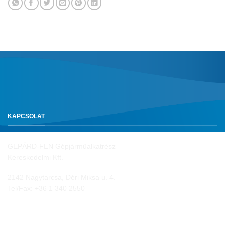
KAPCSOLAT
GEPÁRD-FEN Gépjárműalkatrész
Kereskedelmi Kft.
2142 Nagytarcsa, Déri Miksa u. 4.
Tel/Fax:
+36 1 340 2550