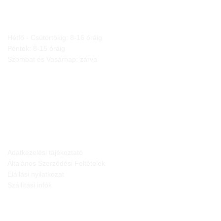
NYITVA TARTÁS
Hétfő - Csütörtökig: 8-16 óráig
Péntek: 8-15 óráig
Szombat és Vasárnap: zárva
JOGI NYILATKOZATOK
Adatkezelési tájékoztató
Általános Szerződési Feltételek
Elállási nyilatkozat
Szállítási infók