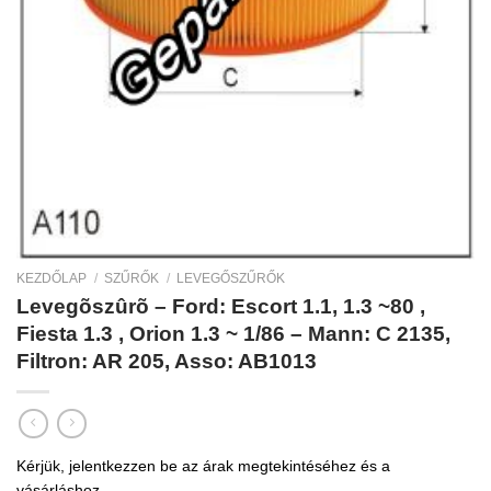
KEZDŐLAP
/
SZŰRŐK
/
LEVEGŐSZŰRŐK
Levegõszûrõ – Ford: Escort 1.1, 1.3 ~80 ,
Fiesta 1.3 , Orion 1.3 ~ 1/86 – Mann: C 2135,
Filtron: AR 205, Asso: AB1013
Kérjük, jelentkezzen be az árak megtekintéséhez és a
vásárláshoz