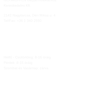
GEPÁRD-FEN Gépjárműalkatrész
Kereskedelmi Kft.
2142 Nagytarcsa, Déri Miksa u. 4.
Tel/Fax:
+36 1 340 2550
NYITVA TARTÁS
Hétfő - Csütörtökig: 8-16 óráig
Péntek: 8-15 óráig
Szombat és Vasárnap: zárva
JOGI NYILATKOZATOK