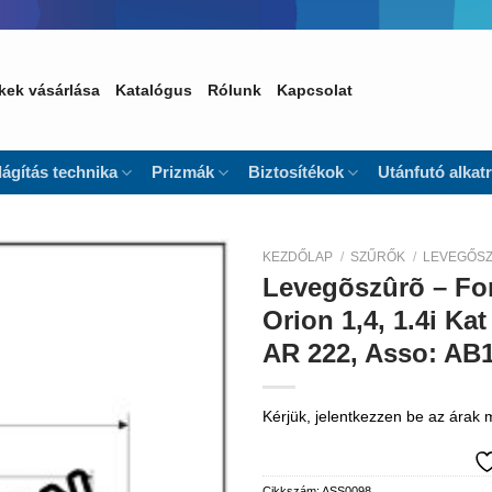
kek vásárlása
Katalógus
Rólunk
Kapcsolat
lágítás technika
Prizmák
Biztosítékok
Utánfutó alkat
KEZDŐLAP
/
SZŰRŐK
/
LEVEGŐS
Levegõszûrõ – Ford
Kedvencekhez
Orion 1,4, 1.4i Kat
AR 222, Asso: AB
Kérjük, jelentkezzen be az árak
Cikkszám:
ASS0098