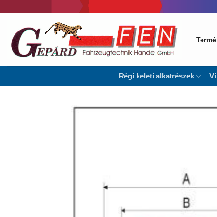
Skip
to
content
Termé
Régi keleti alkatrészek
Vi