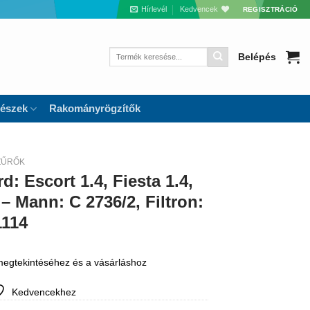
Hírlevél
Kedvencek
REGISZTRÁCIÓ
Keresés
Belépés
a
következőre:
részek
Rakományrögzítők
ZŰRŐK
: Escort 1.4, Fiesta 1.4,
 – Mann: C 2736/2, Filtron:
1114
 megtekintéséhez és a vásárláshoz
Kedvencekhez