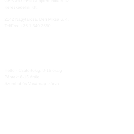
GEPÁRD-FEN Gépjárműalkatrész
Kereskedelmi Kft.
2142 Nagytarcsa, Déri Miksa u. 4.
Tel/Fax:
+36 1 340 2550
NYITVA TARTÁS
Hétfő - Csütörtökig: 8-16 óráig
Péntek: 8-15 óráig
Szombat és Vasárnap: zárva
JOGI NYILATKOZATOK