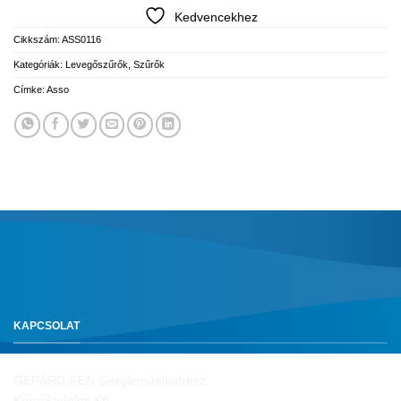
Kedvencekhez
Cikkszám:
ASS0116
Kategóriák:
Levegőszűrők
,
Szűrők
Címke:
Asso
KAPCSOLAT
GEPÁRD-FEN Gépjárműalkatrész
Kereskedelmi Kft.