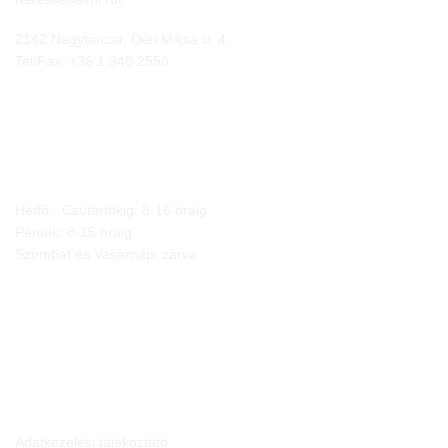
2142 Nagytarcsa, Déri Miksa u. 4.
Tel/Fax:
+36 1 340 2550
NYITVA TARTÁS
Hétfő - Csütörtökig: 8-16 óráig
Péntek: 8-15 óráig
Szombat és Vasárnap: zárva
JOGI NYILATKOZATOK
Adatkezelési tájékoztató