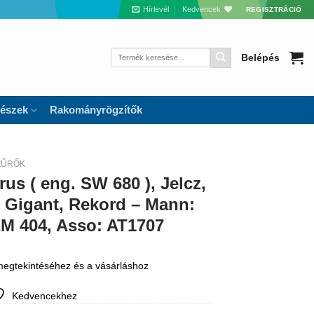
Hírlevél
Kedvencek
REGISZTRÁCIÓ
Keresés
Belépés
a
következőre:
részek
Rakományrögzítők
ZŰRŐK
us ( eng. SW 680 ), Jelcz,
 Gigant, Rekord – Mann:
 AM 404, Asso: AT1707
 megtekintéséhez és a vásárláshoz
Kedvencekhez