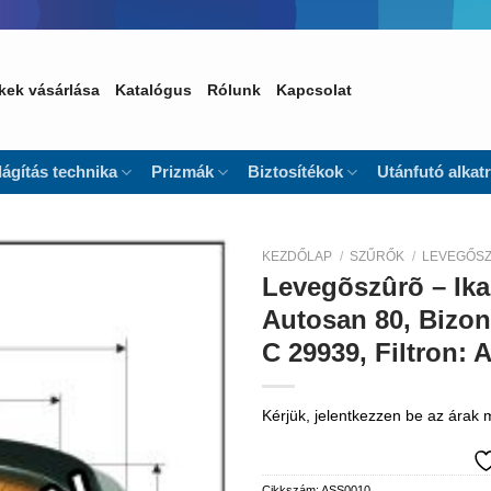
kek vásárlása
Katalógus
Rólunk
Kapcsolat
lágítás technika
Prizmák
Biztosítékok
Utánfutó alkat
KEZDŐLAP
/
SZŰRŐK
/
LEVEGŐS
Levegõszûrõ – Ikar
Kedvencekhez
Autosan 80, Bizon
C 29939, Filtron:
Kérjük, jelentkezzen be az árak
Cikkszám:
ASS0010