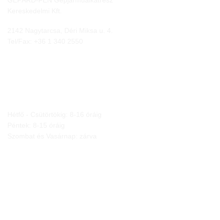
GEPÁRD-FEN Gépjárműalkatrész
Kereskedelmi Kft.
2142 Nagytarcsa, Déri Miksa u. 4.
Tel/Fax:
+36 1 340 2550
NYITVA TARTÁS
Hétfő - Csütörtökig: 8-16 óráig
Péntek: 8-15 óráig
Szombat és Vasárnap: zárva
JOGI NYILATKOZATOK