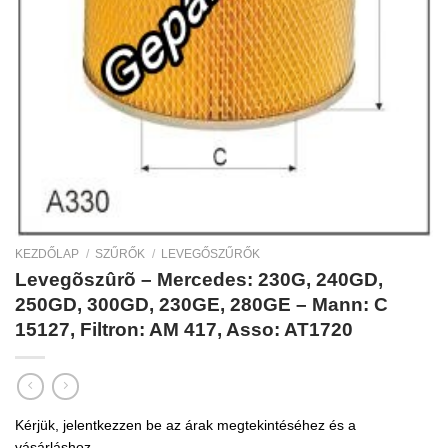
KEZDŐLAP
/
SZŰRŐK
/
LEVEGŐSZŰRŐK
Levegõszûrõ – Mercedes: 230G, 240GD,
250GD, 300GD, 230GE, 280GE – Mann: C
15127, Filtron: AM 417, Asso: AT1720
Kérjük, jelentkezzen be az árak megtekintéséhez és a
vásárláshoz