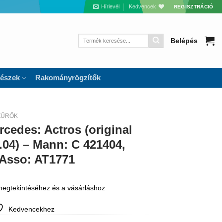
Hírlevél
Kedvencek
REGISZTRÁCIÓ
Keresés
Belépés
a
következőre:
részek
Rakományrögzítők
ZŰRŐK
cedes: Actros (original
.04) – Mann: C 421404,
, Asso: AT1771
 megtekintéséhez és a vásárláshoz
Kedvencekhez