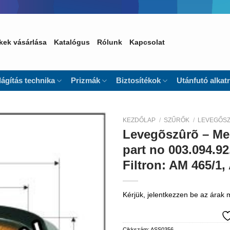
kek vásárlása
Katalógus
Rólunk
Kapcsolat
lágítás technika
Prizmák
Biztosítékok
Utánfutó alkat
KEZDŐLAP
/
SZŰRŐK
/
LEVEGŐS
Levegõszûrõ – Mer
Kedvencekhez
part no 003.094.92
Filtron: AM 465/1
Kérjük, jelentkezzen be az árak
Cikkszám:
ASS0356