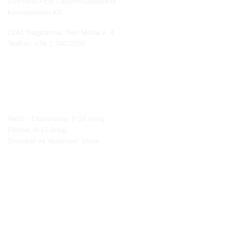
GEPÁRD-FEN Gépjárműalkatrész
Kereskedelmi Kft.
2142 Nagytarcsa, Déri Miksa u. 4.
Tel/Fax:
+36 1 340 2550
NYITVA TARTÁS
Hétfő - Csütörtökig: 8-16 óráig
Péntek: 8-15 óráig
Szombat és Vasárnap: zárva
JOGI NYILATKOZATOK