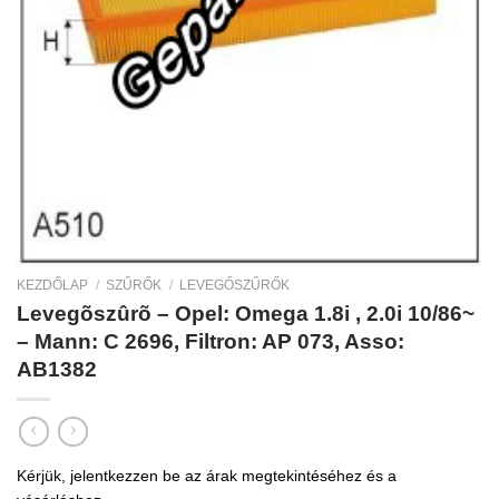
KEZDŐLAP
/
SZŰRŐK
/
LEVEGŐSZŰRŐK
Levegõszûrõ – Opel: Omega 1.8i , 2.0i 10/86~
– Mann: C 2696, Filtron: AP 073, Asso:
AB1382
Kérjük, jelentkezzen be az árak megtekintéséhez és a