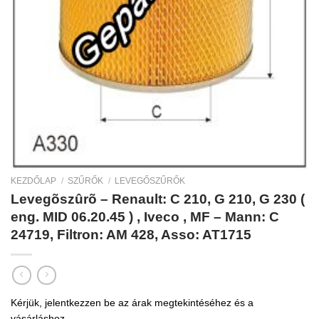
KEZDŐLAP
/
SZŰRŐK
/
LEVEGŐSZŰRŐK
Levegõszûrõ – Renault: C 210, G 210, G 230 (
eng. MID 06.20.45 ) , Iveco , MF – Mann: C
24719, Filtron: AM 428, Asso: AT1715
Kérjük, jelentkezzen be az árak megtekintéséhez és a
vásárláshoz