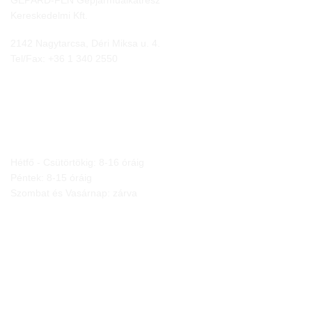
GEPÁRD-FEN Gépjárműalkatrész
Kereskedelmi Kft.
2142 Nagytarcsa, Déri Miksa u. 4.
Tel/Fax:
+36 1 340 2550
NYITVA TARTÁS
Hétfő - Csütörtökig: 8-16 óráig
Péntek: 8-15 óráig
Szombat és Vasárnap: zárva
JOGI NYILATKOZATOK