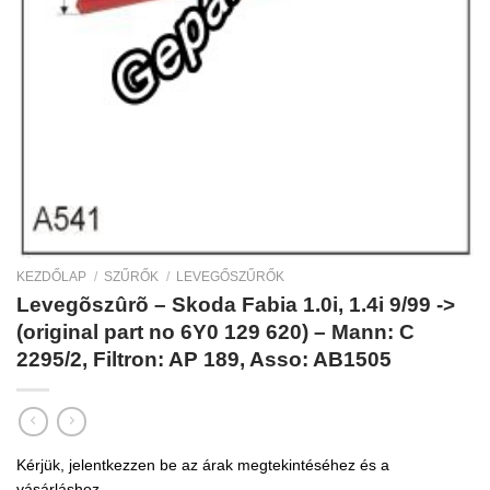
KEZDŐLAP
/
SZŰRŐK
/
LEVEGŐSZŰRŐK
Levegõszûrõ – Skoda Fabia 1.0i, 1.4i 9/99 ->
(original part no 6Y0 129 620) – Mann: C
2295/2, Filtron: AP 189, Asso: AB1505
Kérjük, jelentkezzen be az árak megtekintéséhez és a
vásárláshoz