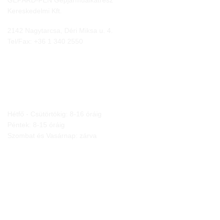
Kereskedelmi Kft.
2142 Nagytarcsa, Déri Miksa u. 4.
Tel/Fax:
+36 1 340 2550
NYITVA TARTÁS
Hétfő - Csütörtökig: 8-16 óráig
Péntek: 8-15 óráig
Szombat és Vasárnap: zárva
JOGI NYILATKOZATOK