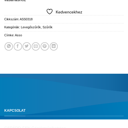
Kedvencekhez
Cikkszám:
ASS0318
Kategóriák:
Levegőszűrők
,
Szűrők
Címke:
Asso
KAPCSOLAT
GEPÁRD-FEN Gépjárműalkatrész