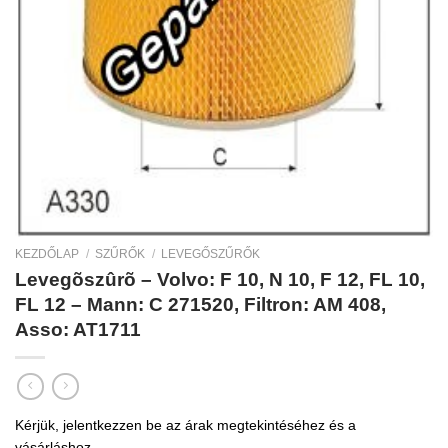
KEZDŐLAP
/
SZŰRŐK
/
LEVEGŐSZŰRŐK
Levegõszûrõ – Volvo: F 10, N 10, F 12, FL 10,
FL 12 – Mann: C 271520, Filtron: AM 408,
Asso: AT1711
Kérjük, jelentkezzen be az árak megtekintéséhez és a
vásárláshoz