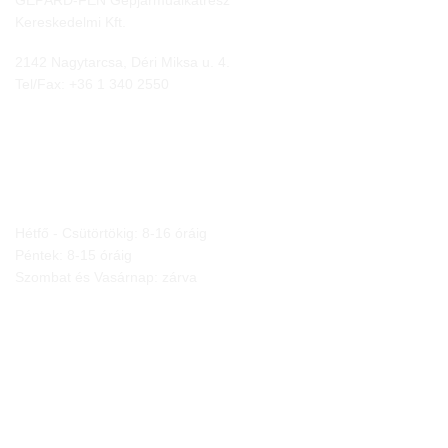
GEPÁRD-FEN Gépjárműalkatrész
Kereskedelmi Kft.
2142 Nagytarcsa, Déri Miksa u. 4.
Tel/Fax:
+36 1 340 2550
NYITVA TARTÁS
Hétfő - Csütörtökig: 8-16 óráig
Péntek: 8-15 óráig
Szombat és Vasárnap: zárva
JOGI NYILATKOZATOK