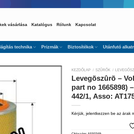
kek vásárlása
Katalógus
Rólunk
Kapcsolat
lágítás technika
Prizmák
Biztosítékok
Utánfutó alkat
KEZDŐLAP
/
SZŰRŐK
/
LEVEGŐS
Levegõszûrõ – Vol
Kedvencekhez
part no 1665898) –
442/1, Asso: AT17
Kérjük, jelentkezzen be az árak
Cikkszám:
ASS0349