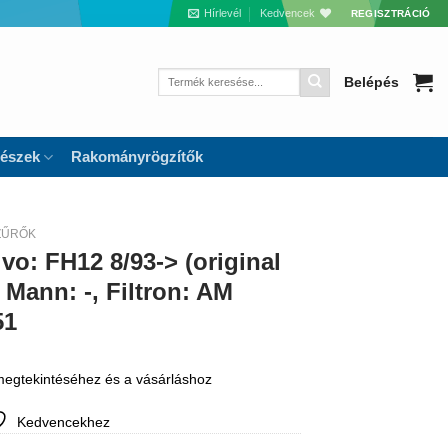
Hírlevél
Kedvencek
REGISZTRÁCIÓ
Keresés
Belépés
a
következőre:
részek
Rakományrögzítők
ZŰRŐK
vo: FH12 8/93-> (original
 Mann: -, Filtron: AM
51
 megtekintéséhez és a vásárláshoz
Kedvencekhez