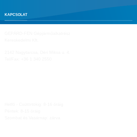
KAPCSOLAT
GEPÁRD-FEN Gépjárműalkatrész
Kereskedelmi Kft.
2142 Nagytarcsa, Déri Miksa u. 4.
Tel/Fax:
+36 1 340 2550
NYITVA TARTÁS
Hétfő - Csütörtökig: 8-16 óráig
Péntek: 8-15 óráig
Szombat és Vasárnap: zárva