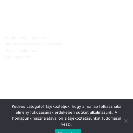
JOGI NYILATKOZATOK
Adatkezelési tájékoztató
Általános Szerződési Feltételek
Elállási nyilatkozat
Szállítási infók
Kedves Látogató! Tájékoztatjuk, hogy a honlap felhasználói
élmény fokozásának érdekében sütiket alkalmazunk. A
honlapunk használatával ön a tájékoztatásunkat tudomásul
veszi.
Weboldalt készítette: