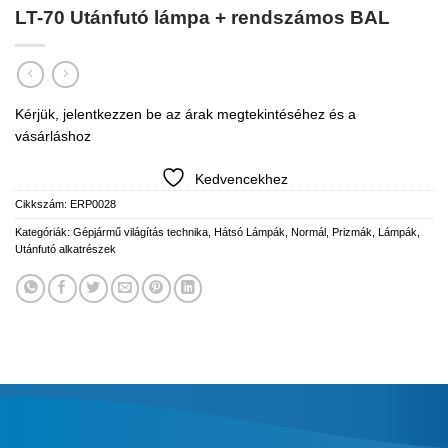
LT-70 Utánfutó lámpa + rendszámos BAL
Kérjük, jelentkezzen be az árak megtekintéséhez és a
vásárláshoz
Kedvencekhez
Cikkszám:
ERP0028
Kategóriák:
Gépjármű világítás technika
,
Hátsó Lámpák
,
Normál
,
Prizmák, Lámpák
,
Utánfutó alkatrészek