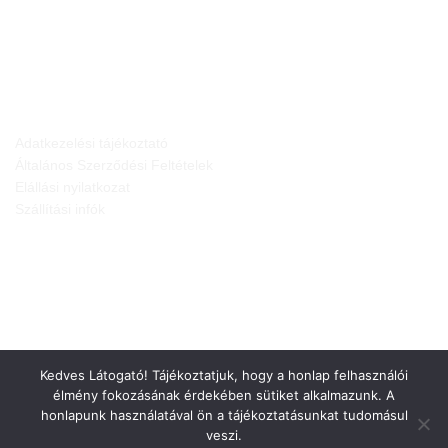
JOGI NYILATKOZATOK
Adatkezelési tájékoztató
Általános Szerződési Feltételek
Elállási nyilatkozat
Szállítási infók
Kedves Látogató! Tájékoztatjuk, hogy a honlap felhasználói
élmény fokozásának érdekében sütiket alkalmazunk. A
honlapunk használatával ön a tájékoztatásunkat tudomásul
veszi.
Weboldalt készítette: