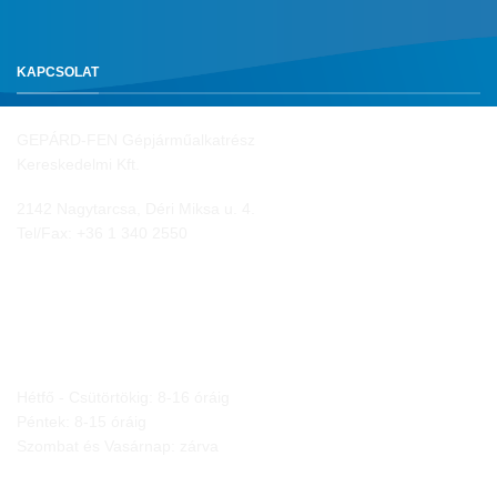
KAPCSOLAT
GEPÁRD-FEN Gépjárműalkatrész
Kereskedelmi Kft.
2142 Nagytarcsa, Déri Miksa u. 4.
Tel/Fax:
+36 1 340 2550
NYITVA TARTÁS
Hétfő - Csütörtökig: 8-16 óráig
Péntek: 8-15 óráig
Szombat és Vasárnap: zárva