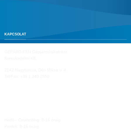
KAPCSOLAT
GEPÁRD-FEN Gépjárműalkatrész
Kereskedelmi Kft.
2142 Nagytarcsa, Déri Miksa u. 4.
Tel/Fax:
+36 1 340 2550
NYITVA TARTÁS
Hétfő - Csütörtökig: 8-16 óráig
Péntek: 8-15 óráig