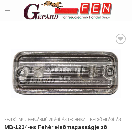
Skip
to
content
Kedvencekhez
KEZDŐLAP
/
GÉPJÁRMŰ VILÁGÍTÁS TECHNIKA
/
BELSŐ VILÁGÍTÁS
MB-1234-es Fehér elsõmagasságjelzõ,