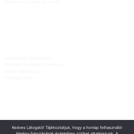
Szombat és Vasárnap: zárva
JOGI NYILATKOZATOK
Adatkezelési tájékoztató
Általános Szerződési Feltételek
Elállási nyilatkozat
Szállítási infók
Kedves Látogató! Tájékoztatjuk, hogy a honlap felhasználói
élmény fokozásának érdekében sütiket alkalmazunk. A