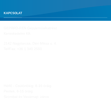
KAPCSOLAT
GEPÁRD-FEN Gépjárműalkatrész
Kereskedelmi Kft.
2142 Nagytarcsa, Déri Miksa u. 4.
Tel/Fax:
+36 1 340 2550
NYITVA TARTÁS
Hétfő - Csütörtökig: 8-16 óráig
Péntek: 8-15 óráig
Szombat és Vasárnap: zárva