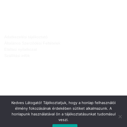
JOGI NYILATKOZATOK
Adatkezelési tájékoztató
Általános Szerződési Feltételek
Elállási nyilatkozat
Szállítási infók
Kedves Látogató! Tájékoztatjuk, hogy a honlap felhasználói
élmény fokozásának érdekében sütiket alkalmazunk. A
honlapunk használatával ön a tájékoztatásunkat tudomásul
veszi.
Weboldalt készítette: