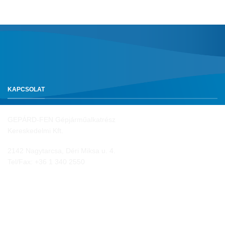
KAPCSOLAT
GEPÁRD-FEN Gépjárműalkatrész
Kereskedelmi Kft.
2142 Nagytarcsa, Déri Miksa u. 4.
Tel/Fax:
+36 1 340 2550
NYITVA TARTÁS