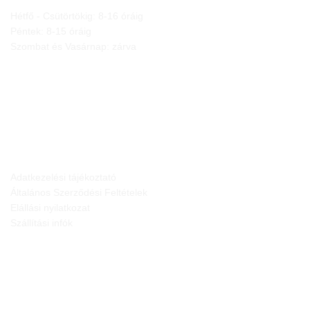
Hétfő - Csütörtökig: 8-16 óráig
Péntek: 8-15 óráig
Szombat és Vasárnap: zárva
JOGI NYILATKOZATOK
Adatkezelési tájékoztató
Általános Szerződési Feltételek
Elállási nyilatkozat
Szállítási infók