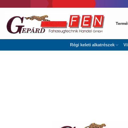
Skip
to
content
Termé
Régi keleti alkatrészek
Vi