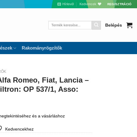
Hírlevél
Kedvencek
REGISZTRÁCIÓ
Keresés
Belépés
a
következőre:
részek
Rakományrögzítők
RŐK
lfa Romeo, Fiat, Lancia –
iltron: OP 537/1, Asso:
 megtekintéséhez és a vásárláshoz
Kedvencekhez