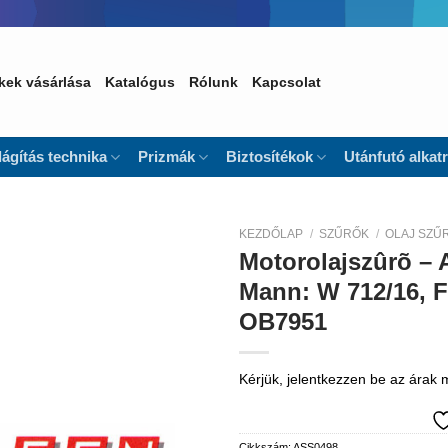
kek vásárlása
Katalógus
Rólunk
Kapcsolat
lágítás technika
Prizmák
Biztosítékok
Utánfutó alkat
KEZDŐLAP
/
SZŰRŐK
/
OLAJ SZŰ
Motorolajszûrõ – A
Kedvencekhez
Mann: W 712/16, F
OB7951
Kérjük, jelentkezzen be az árak
Cikkszám:
ASS0498