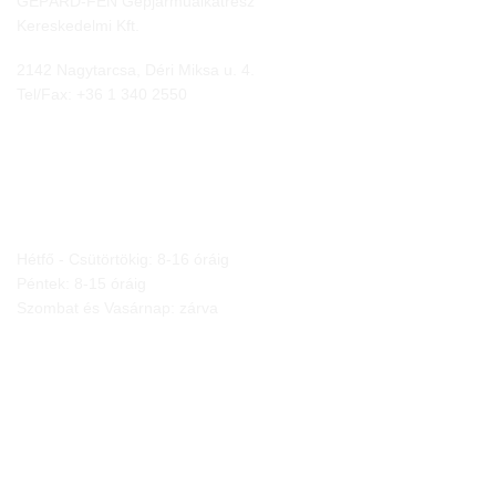
GEPÁRD-FEN Gépjárműalkatrész
Kereskedelmi Kft.
2142 Nagytarcsa, Déri Miksa u. 4.
Tel/Fax:
+36 1 340 2550
NYITVA TARTÁS
Hétfő - Csütörtökig: 8-16 óráig
Péntek: 8-15 óráig
Szombat és Vasárnap: zárva
JOGI NYILATKOZATOK