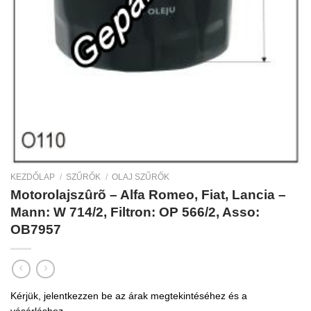
KEZDŐLAP
/
SZŰRŐK
/
OLAJ SZŰRŐK
Motorolajszûrõ – Alfa Romeo, Fiat, Lancia –
Mann: W 714/2, Filtron: OP 566/2, Asso:
OB7957
Kérjük, jelentkezzen be az árak megtekintéséhez és a