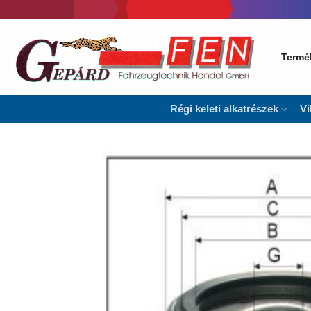
Skip
to
content
Termé
Régi keleti alkatrészek
Vi