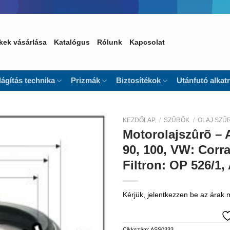
kek vásárlása
Katalógus
Rólunk
Kapcsolat
lágítás technika
Prizmák
Biztosítékok
Utánfutó alkat
KEZDŐLAP
/
SZŰRŐK
/
OLAJ SZŰ
Motorolajszûrõ – A
Kedvencekhez
90, 100, VW: Corr
Filtron: OP 526/1
Kérjük, jelentkezzen be az árak
Cikkszám:
ASS0333