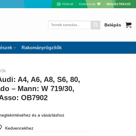
Hírlevél
Kedvencek
REGISZTRÁCIÓ
Keresés
Belépés
a
következőre:
részek
Rakományrögzítők
RŐK
udi: A4, A6, A8, S6, 80,
ado – Mann: W 719/30,
, Asso: OB7902
 megtekintéséhez és a vásárláshoz
Kedvencekhez