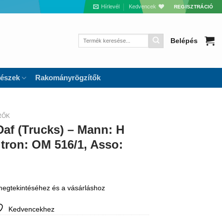
Hírlevél
Kedvencek
REGISZTRÁCIÓ
Keresés
Belépés
a
következőre:
részek
Rakományrögzítők
RŐK
Daf (Trucks) – Mann: H
iltron: OM 516/1, Asso:
 megtekintéséhez és a vásárláshoz
Kedvencekhez