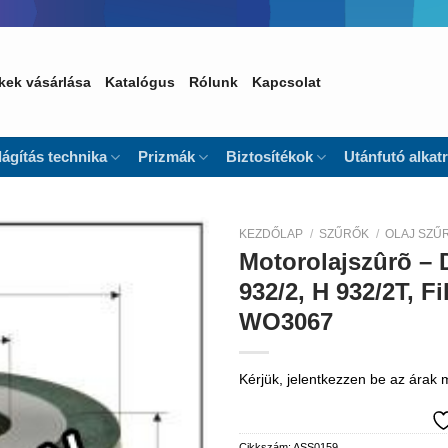
kek vásárlása
Katalógus
Rólunk
Kapcsolat
lágítás technika
Prizmák
Biztosítékok
Utánfutó alkat
KEZDŐLAP
/
SZŰRŐK
/
OLAJ SZŰ
Motorolajszûrõ – 
Kedvencekhez
932/2, H 932/2T, F
WO3067
Kérjük, jelentkezzen be az árak
Cikkszám:
ASS0159