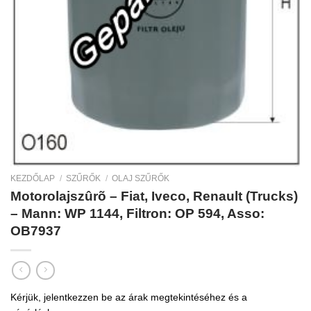
KEZDŐLAP
/
SZŰRŐK
/
OLAJ SZŰRŐK
Motorolajszûrõ – Fiat, Iveco, Renault (Trucks)
– Mann: WP 1144, Filtron: OP 594, Asso:
OB7937
Kérjük, jelentkezzen be az árak megtekintéséhez és a