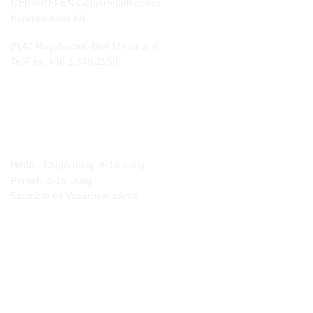
GEPÁRD-FEN Gépjárműalkatrész
Kereskedelmi Kft.
2142 Nagytarcsa, Déri Miksa u. 4.
Tel/Fax:
+36 1 340 2550
NYITVA TARTÁS
Hétfő - Csütörtökig: 8-16 óráig
Péntek: 8-15 óráig
Szombat és Vasárnap: zárva
JOGI NYILATKOZATOK