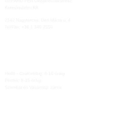
GEPÁRD-FEN Gépjárműalkatrész
Kereskedelmi Kft.
2142 Nagytarcsa, Déri Miksa u. 4.
Tel/Fax:
+36 1 340 2550
NYITVA TARTÁS
Hétfő - Csütörtökig: 8-16 óráig
Péntek: 8-15 óráig
Szombat és Vasárnap: zárva
JOGI NYILATKOZATOK