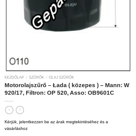
KEZDŐLAP
/
SZŰRŐK
/
OLAJ SZŰRŐK
Motorolajszűrő – Łada ( közepes ) – Mann: W
920/17, Filtron: OP 520, Asso: OB9601C
Kérjük, jelentkezzen be az árak megtekintéséhez és a
vásárláshoz