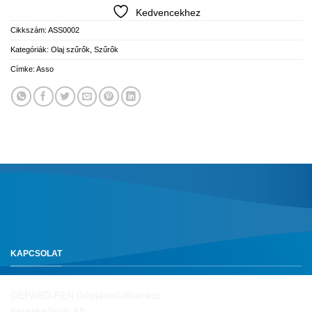
Kedvencekhez
Cikkszám:
ASS0002
Kategóriák:
Olaj szűrők
,
Szűrők
Címke:
Asso
KAPCSOLAT
GEPÁRD-FEN Gépjárműalkatrész
Kereskedelmi Kft.