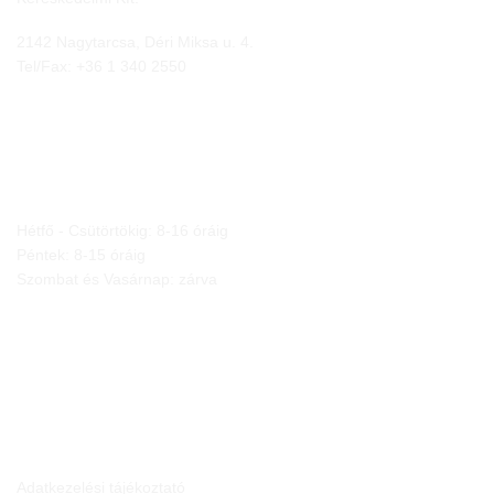
2142 Nagytarcsa, Déri Miksa u. 4.
Tel/Fax:
+36 1 340 2550
NYITVA TARTÁS
Hétfő - Csütörtökig: 8-16 óráig
Péntek: 8-15 óráig
Szombat és Vasárnap: zárva
JOGI NYILATKOZATOK
Adatkezelési tájékoztató