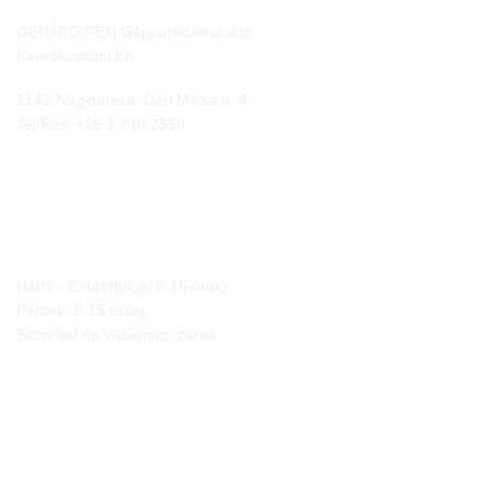
GEPÁRD-FEN Gépjárműalkatrész
Kereskedelmi Kft.
2142 Nagytarcsa, Déri Miksa u. 4.
Tel/Fax:
+36 1 340 2550
NYITVA TARTÁS
Hétfő - Csütörtökig: 8-16 óráig
Péntek: 8-15 óráig
Szombat és Vasárnap: zárva
JOGI NYILATKOZATOK