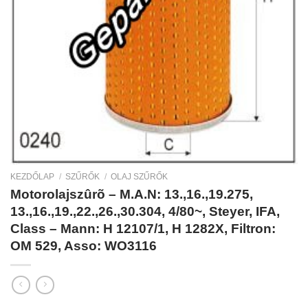
KEZDŐLAP
/
SZŰRŐK
/
OLAJ SZŰRŐK
Motorolajszûrõ – M.A.N: 13.,16.,19.275,
13.,16.,19.,22.,26.,30.304, 4/80~, Steyer, IFA,
Class – Mann: H 12107/1, H 1282X, Filtron:
OM 529, Asso: WO3116