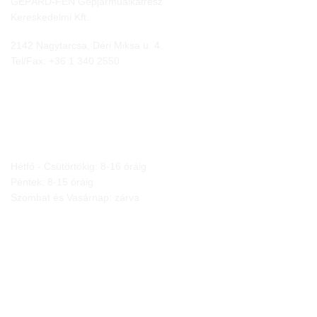
GEPÁRD-FEN Gépjárműalkatrész
Kereskedelmi Kft.
2142 Nagytarcsa, Déri Miksa u. 4.
Tel/Fax:
+36 1 340 2550
NYITVA TARTÁS
Hétfő - Csütörtökig: 8-16 óráig
Péntek: 8-15 óráig
Szombat és Vasárnap: zárva
JOGI NYILATKOZATOK