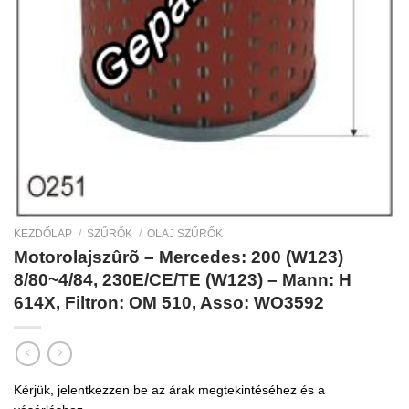
KEZDŐLAP
/
SZŰRŐK
/
OLAJ SZŰRŐK
Motorolajszûrõ – Mercedes: 200 (W123)
8/80~4/84, 230E/CE/TE (W123) – Mann: H
614X, Filtron: OM 510, Asso: WO3592
Kérjük, jelentkezzen be az árak megtekintéséhez és a