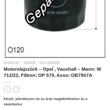
KEZDŐLAP
/
SZŰRŐK
/
OLAJ SZŰRŐK
Motorolajszûrõ – Opel , Vauxhall – Mann: W
712/22, Filtron: OP 570, Asso: OB7907A
Kérjük, jelentkezzen be az árak megtekintéséhez és a
vásárláshoz