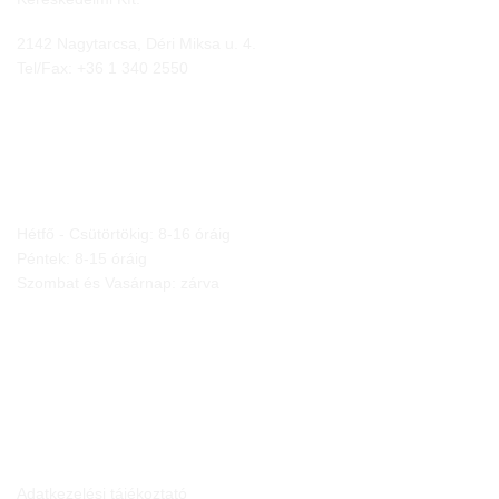
2142 Nagytarcsa, Déri Miksa u. 4.
Tel/Fax:
+36 1 340 2550
NYITVA TARTÁS
Hétfő - Csütörtökig: 8-16 óráig
Péntek: 8-15 óráig
Szombat és Vasárnap: zárva
JOGI NYILATKOZATOK
Adatkezelési tájékoztató