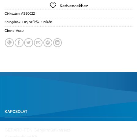
Kedvencekhez
Cikkszám:
ASS0022
Kategóriák:
Olaj szűrők
,
Szűrők
Címke:
Asso
KAPCSOLAT
GEPÁRD-FEN Gépjárműalkatrész
Kereskedelmi Kft.