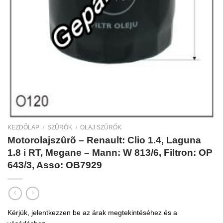
KEZDŐLAP
/
SZŰRŐK
/
OLAJ SZŰRŐK
Motorolajszûrõ – Renault: Clio 1.4, Laguna
1.8 i RT, Megane – Mann: W 813/6, Filtron: OP
643/3, Asso: OB7929
Kérjük, jelentkezzen be az árak megtekintéséhez és a