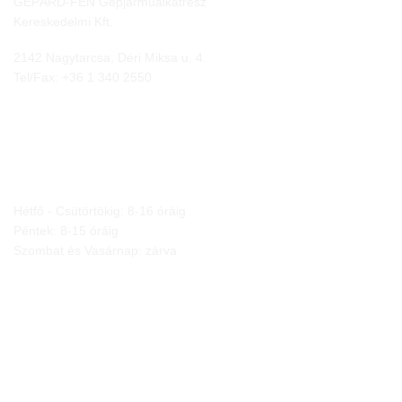
GEPÁRD-FEN Gépjárműalkatrész
Kereskedelmi Kft.
2142 Nagytarcsa, Déri Miksa u. 4.
Tel/Fax:
+36 1 340 2550
NYITVA TARTÁS
Hétfő - Csütörtökig: 8-16 óráig
Péntek: 8-15 óráig
Szombat és Vasárnap: zárva
JOGI NYILATKOZATOK