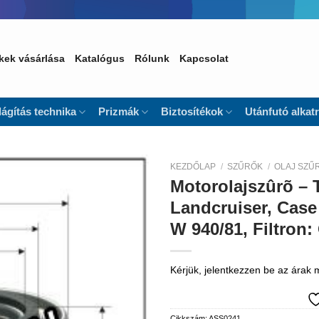
kek vásárlása
Katalógus
Rólunk
Kapcsolat
lágítás technika
Prizmák
Biztosítékok
Utánfutó alkat
KEZDŐLAP
/
SZŰRŐK
/
OLAJ SZŰ
Motorolajszûrõ – 
Kedvencekhez
Landcruiser, Case
W 940/81, Filtron
Kérjük, jelentkezzen be az árak
Cikkszám:
ASS0241