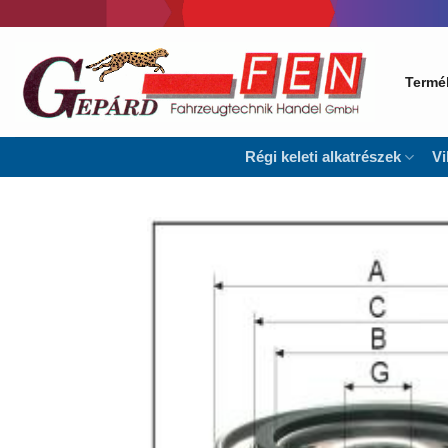
Skip
to
content
Termé
Régi keleti alkatrészek
Vi