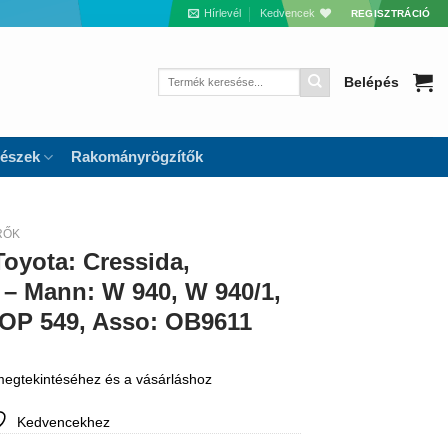
Hírlevél
Kedvencek
REGISZTRÁCIÓ
Keresés
Belépés
a
következőre:
részek
Rakományrögzítők
RŐK
Toyota: Cressida,
 – Mann: W 940, W 940/1,
: OP 549, Asso: OB9611
 megtekintéséhez és a vásárláshoz
Kedvencekhez