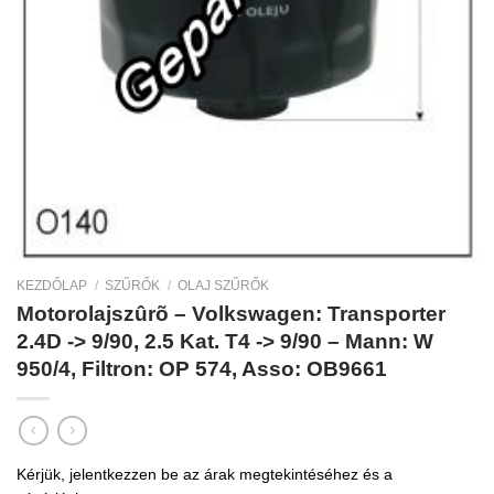
KEZDŐLAP
/
SZŰRŐK
/
OLAJ SZŰRŐK
Motorolajszûrõ – Volkswagen: Transporter
2.4D -> 9/90, 2.5 Kat. T4 -> 9/90 – Mann: W
950/4, Filtron: OP 574, Asso: OB9661
Kérjük, jelentkezzen be az árak megtekintéséhez és a