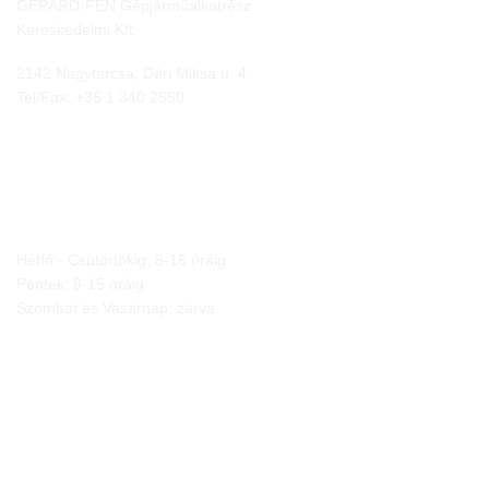
GEPÁRD-FEN Gépjárműalkatrész
Kereskedelmi Kft.
2142 Nagytarcsa, Déri Miksa u. 4.
Tel/Fax:
+36 1 340 2550
NYITVA TARTÁS
Hétfő - Csütörtökig: 8-16 óráig
Péntek: 8-15 óráig
Szombat és Vasárnap: zárva
JOGI NYILATKOZATOK