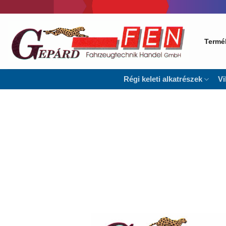
Skip
to
content
Termé
Régi keleti alkatrészek
Vi