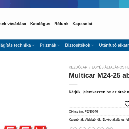
kek vásárlása
Katalógus
Rólunk
Kapcsolat
lágítás technika
Prizmák
Biztosítékok
Utánfutó alkat
KEZDŐLAP
/
EGYÉB ÁLTALÁNOS F
Multicar M24-25 ab
Kedvencekhez
Kérjük, jelentkezzen be az árak
Cikkszám:
FEN0846
Kategóriák:
Ablaktörlők
,
Egyéb általános fe