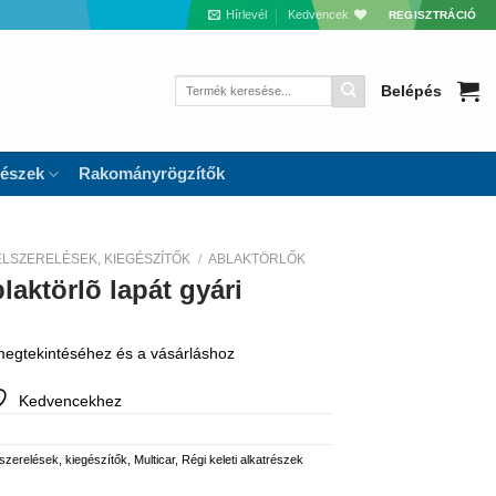
Hírlevél
Kedvencek
REGISZTRÁCIÓ
Keresés
Belépés
a
következőre:
részek
Rakományrögzítők
ELSZERELÉSEK, KIEGÉSZÍTŐK
/
ABLAKTÖRLŐK
laktörlõ lapát gyári
 megtekintéséhez és a vásárláshoz
Kedvencekhez
lszerelések, kiegészítők
,
Multicar
,
Régi keleti alkatrészek