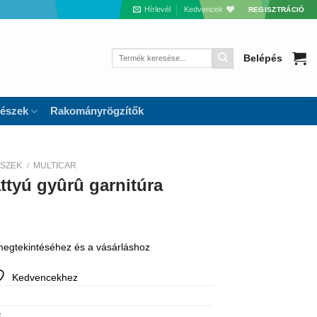
Hírlevél
Kedvencek
REGISZTRÁCIÓ
Keresés
Belépés
a
következőre:
részek
Rakományrögzítők
ÉSZEK
/
MULTICAR
ttyú gyûrû garnitúra
 megtekintéséhez és a vásárláshoz
Kedvencekhez
k