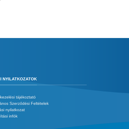
I NYILATKOZATOK
kezelési tájékoztató
lános Szerződési Feltételek
ási nyilatkozat
ítási infók