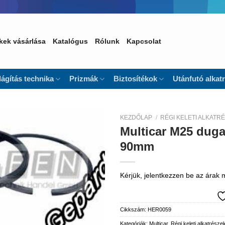
kek vásárlása
Katalógus
Rólunk
Kapcsolat
lágítás technika
Prizmák
Biztosítékok
Utánfutó alkat
KEZDŐLAP
/
RÉGI KELETI ALKATR
Multicar M25 duga
Kedvencekhez
90mm
Kérjük, jelentkezzen be az árak
Cikkszám:
HER0059
Kategóriák:
Multicar
,
Régi keleti alkatrésze