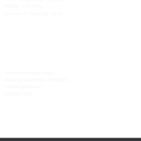
Péntek: 8-15 óráig
Szombat és Vasárnap: zárva
JOGI NYILATKOZATOK
Adatkezelési tájékoztató
Általános Szerződési Feltételek
Elállási nyilatkozat
Szállítási infók