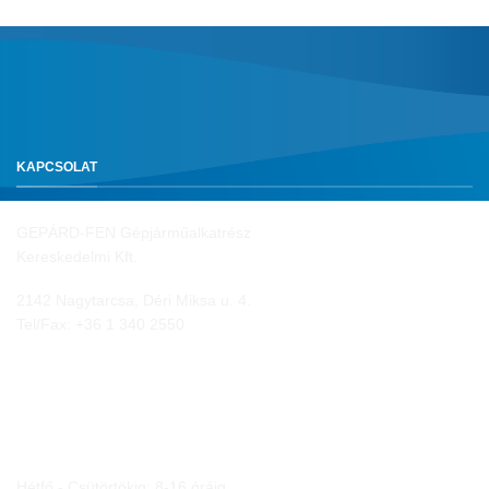
KAPCSOLAT
GEPÁRD-FEN Gépjárműalkatrész
Kereskedelmi Kft.
2142 Nagytarcsa, Déri Miksa u. 4.
Tel/Fax:
+36 1 340 2550
NYITVA TARTÁS
Hétfő - Csütörtökig: 8-16 óráig