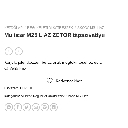
KEZDŐLAP
/
RÉGI KELETI ALKATRÉSZEK
/
SKODA MS, LIAZ
Multicar M25 LIAZ ZETOR tápszivattyú
Kérjük, jelentkezzen be az árak megtekintéséhez és a
vásárláshoz
Kedvencekhez
Cikkszám:
HER0103
Kategóriák:
Multicar
,
Régi keleti alkatrészek
,
Skoda MS, Liaz