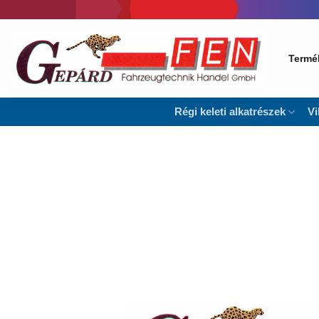
Skip
to
content
Termé
Régi keleti alkatrészek
Vi