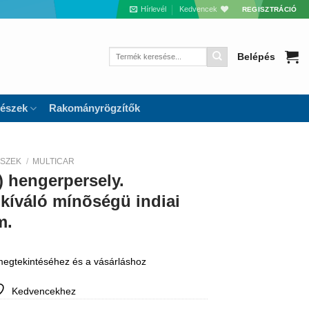
Hírlevél
Kedvencek
REGISZTRÁCIÓ
Keresés
Belépés
a
következőre:
részek
Rakományrögzítők
ÉSZEK
/
MULTICAR
) hengerpersely.
 kíváló mínõségü indiai
m.
 megtekintéséhez és a vásárláshoz
Kedvencekhez