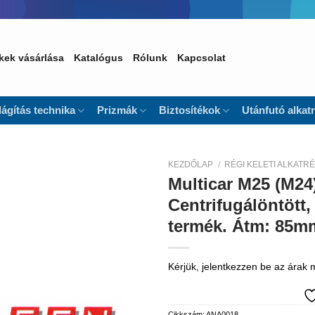
kek vásárlása
Katalógus
Rólunk
Kapcsolat
lágítás technika
Prizmák
Biztosítékok
Utánfutó alkat
KEZDŐLAP
/
RÉGI KELETI ALKATR
Multicar M25 (M24
Kedvencekhez
Centrifugálöntött,
termék. Átm: 85m
Kérjük, jelentkezzen be az árak
Cikkszám:
ANA0018