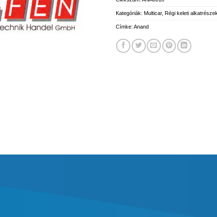
Kategóriák:
Multicar
,
Régi keleti alkatrésze
Címke:
Anand