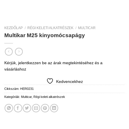
KEZDŐLAP
/
RÉGI KELETI ALKATRÉSZEK
/
MULTICAR
Multikar M25 kinyomócsapágy
Kérjük, jelentkezzen be az árak megtekintéséhez és a
vásárláshoz
Kedvencekhez
Cikkszám:
HER0231
Kategóriák:
Multicar
,
Régi keleti alkatrészek