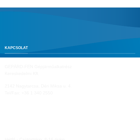
KAPCSOLAT
GEPÁRD-FEN Gépjárműalkatrész
Kereskedelmi Kft.
2142 Nagytarcsa, Déri Miksa u. 4.
Tel/Fax:
+36 1 340 2550
NYITVA TARTÁS
Hétfő - Csütörtökig: 8-16 óráig