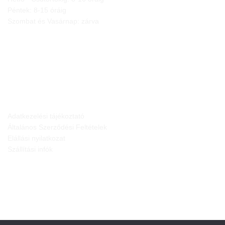
Péntek: 8-15 óráig
Szombat és Vasárnap: zárva
JOGI NYILATKOZATOK
Adatkezelési tájékoztató
Általános Szerződési Feltételek
Elállási nyilatkozat
Szállítási infók